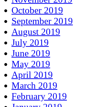
October 2019
September 2019
August 2019
July 2019
June 2019
May 2019
April 2019
March 2019
February 2019
January 2019