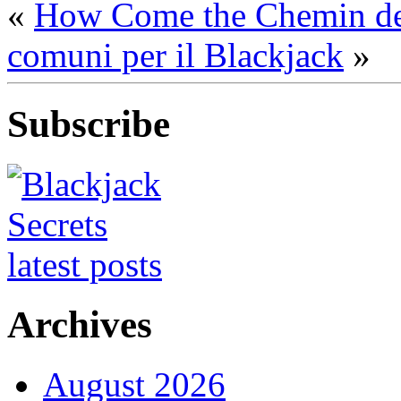
«
How Come the Chemin de
comuni per il Blackjack
»
Subscribe
Archives
August 2026