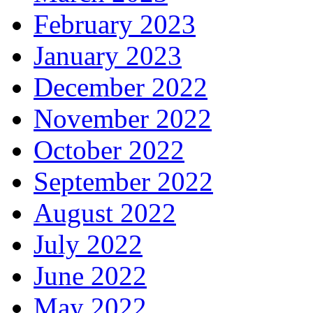
February 2023
January 2023
December 2022
November 2022
October 2022
September 2022
August 2022
July 2022
June 2022
May 2022