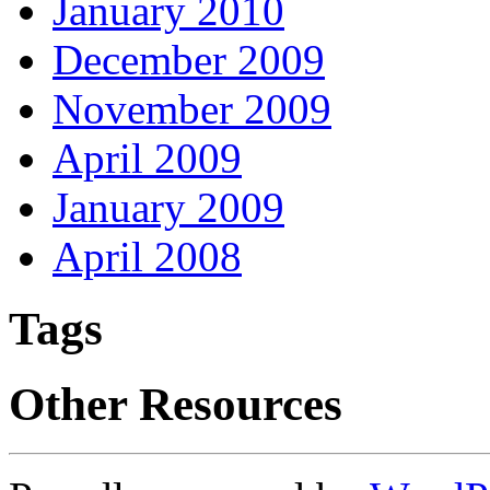
January 2010
December 2009
November 2009
April 2009
January 2009
April 2008
Tags
Other Resources