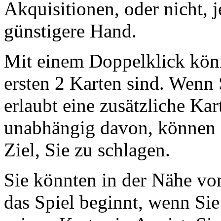
Akquisitionen, oder nicht, 
günstigere Hand.
Mit einem Doppelklick kön
ersten 2 Karten sind. Wenn 
erlaubt eine zusätzliche Kar
unabhängig davon, können a
Ziel, Sie zu schlagen.
Sie könnten in der Nähe v
das Spiel beginnt, wenn Sie 