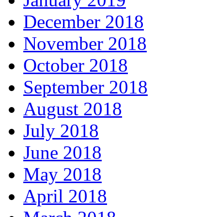
December 2018
November 2018
October 2018
September 2018
August 2018
July 2018
June 2018
May 2018
April 2018