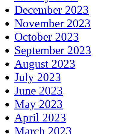
December 2023
November 2023
October 2023
September 2023
August 2023
July 2023
June 2023
May 2023
April 2023
March 2023