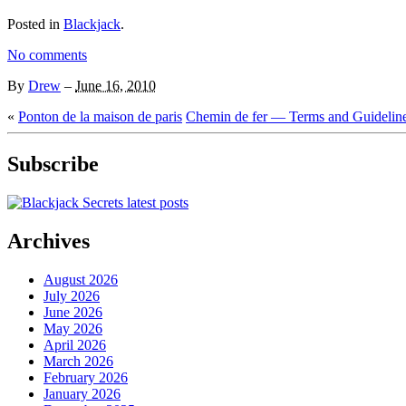
Posted in
Blackjack
.
No comments
By
Drew
–
June 16, 2010
«
Ponton de la maison de paris
Chemin de fer — Terms and Guidelin
Subscribe
Archives
August 2026
July 2026
June 2026
May 2026
April 2026
March 2026
February 2026
January 2026