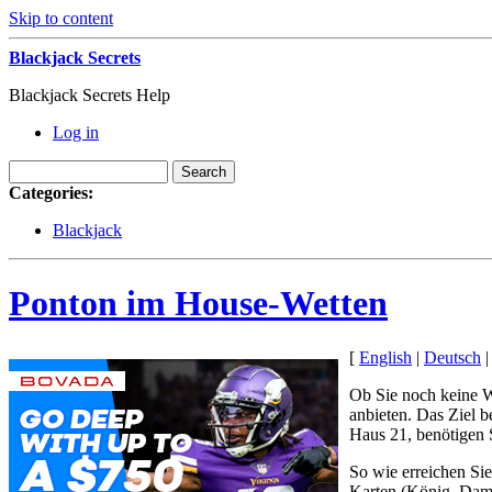
Skip to content
Blackjack Secrets
Blackjack Secrets Help
Log in
Categories:
Blackjack
Ponton im House-Wetten
[
English
|
Deutsch
Ob Sie noch keine W
anbieten. Das Ziel 
Haus 21, benötigen 
So wie erreichen Si
Karten (König, Dame 