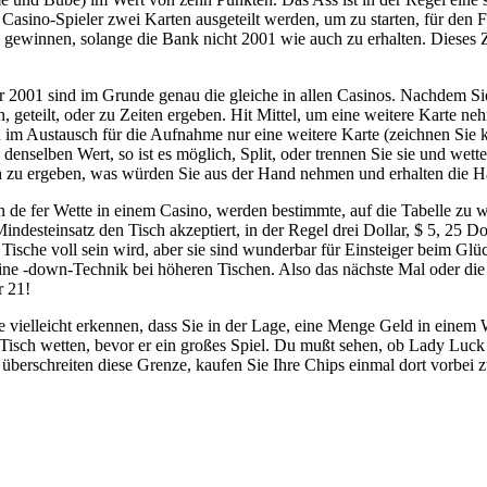
t Casino-Spieler zwei Karten ausgeteilt werden, um zu starten, für den F
 gewinnen, solange die Bank nicht 2001 wie auch zu erhalten. Dieses 
r 2001 sind im Grunde genau die gleiche in allen Casinos. Nachdem Sie
 geteilt, oder zu Zeiten ergeben. Hit Mittel, um eine weitere Karte n
n im Austausch für die Aufnahme nur eine weitere Karte (zeichnen Sie 
 denselben Wert, so ist es möglich, Split, oder trennen Sie sie und wette
h zu ergeben, was würden Sie aus der Hand nehmen und erhalten die Häl
 de fer Wette in einem Casino, werden bestimmte, auf die Tabelle zu 
ndesteinsatz den Tisch akzeptiert, in der Regel drei Dollar, $ 5, 25 Dol
 Tische voll sein wird, aber sie sind wunderbar für Einsteiger beim Glü
ine -down-Technik bei höheren Tischen. Also das nächste Mal oder die
r 21!
 vielleicht erkennen, dass Sie in der Lage, eine Menge Geld in einem 
Tisch wetten, bevor er ein großes Spiel. Du mußt sehen, ob Lady Luck i
überschreiten diese Grenze, kaufen Sie Ihre Chips einmal dort vorbei 